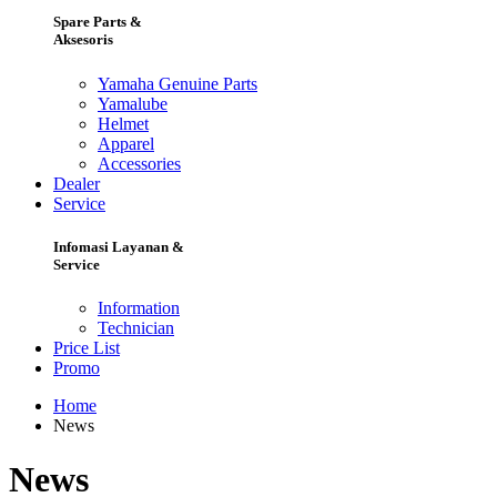
Spare Parts &
Aksesoris
Yamaha Genuine Parts
Yamalube
Helmet
Apparel
Accessories
Dealer
Service
Infomasi Layanan &
Service
Information
Technician
Price List
Promo
Home
News
News