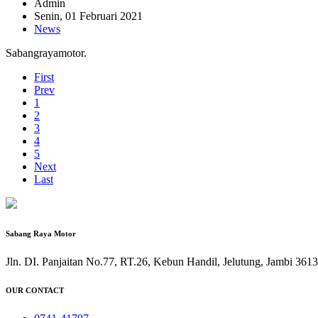
Admin
Senin, 01 Februari 2021
News
Sabangrayamotor.
First
Prev
1
2
3
4
5
Next
Last
Sabang Raya Motor
Jln. DI. Panjaitan No.77, RT.26, Kebun Handil, Jelutung, Jambi 361
OUR CONTACT