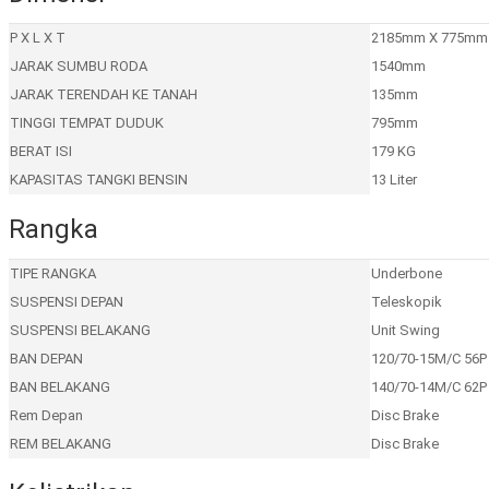
P X L X T
2185mm X 775mm 
JARAK SUMBU RODA
1540mm
JARAK TERENDAH KE TANAH
135mm
TINGGI TEMPAT DUDUK
795mm
BERAT ISI
179 KG
KAPASITAS TANGKI BENSIN
13 Liter
Rangka
TIPE RANGKA
Underbone
SUSPENSI DEPAN
Teleskopik
SUSPENSI BELAKANG
Unit Swing
BAN DEPAN
120/70-15M/C 56P
BAN BELAKANG
140/70-14M/C 62P
Rem Depan
Disc Brake
REM BELAKANG
Disc Brake