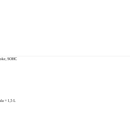
roke, SOHC
ala = 1,5 L