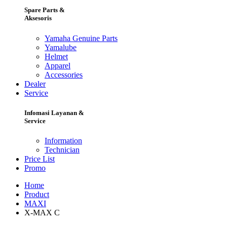
Spare Parts &
Aksesoris
Yamaha Genuine Parts
Yamalube
Helmet
Apparel
Accessories
Dealer
Service
Infomasi Layanan &
Service
Information
Technician
Price List
Promo
Home
Product
MAXI
X-MAX C