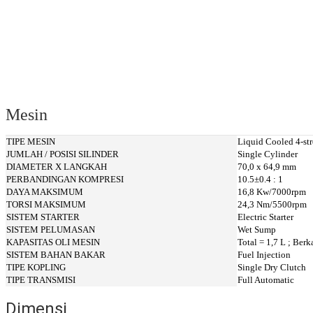
Mesin
TIPE MESIN
Liquid Cooled 4-st
JUMLAH / POSISI SILINDER
Single Cylinder
DIAMETER X LANGKAH
70,0 x 64,9 mm
PERBANDINGAN KOMPRESI
10.5±0.4 : 1
DAYA MAKSIMUM
16,8 Kw/7000rpm
TORSI MAKSIMUM
24,3 Nm/5500rpm
SISTEM STARTER
Electric Starter
SISTEM PELUMASAN
Wet Sump
KAPASITAS OLI MESIN
Total = 1,7 L ; Berk
SISTEM BAHAN BAKAR
Fuel Injection
TIPE KOPLING
Single Dry Clutch
TIPE TRANSMISI
Full Automatic
Dimensi