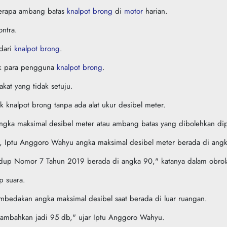
berapa ambang batas
knalpot brong
di
motor
harian.
ntra.
dari
knalpot brong
.
dak para pengguna
knalpot brong
.
at yang tidak setuju.
knalpot brong tanpa ada alat ukur desibel meter.
 angka maksimal desibel meter atau ambang batas yang dibolehkan dip
ar, Iptu Anggoro Wahyu angka maksimal desibel meter berada di ang
dup Nomor 7 Tahun 2019 berada di angka 90," katanya dalam obrola
p suara.
bedakan angka maksimal desibel saat berada di luar ruangan.
enambahkan jadi 95 db," ujar Iptu Anggoro Wahyu.