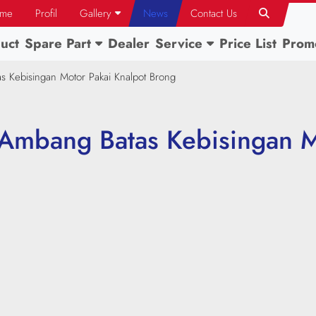
me
Profil
Gallery
News
Contact Us
uct
Spare Part
Dealer
Service
Price List
Prom
s Kebisingan Motor Pakai Knalpot Brong
Ambang Batas Kebisingan M