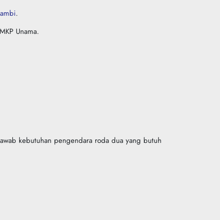
Jambi
.
a MKP Unama.
enjawab kebutuhan pengendara roda dua yang butuh