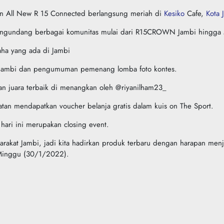
on All New R 15 Connected berlangsung meriah di
Kesiko
Cafe,
Kota 
 mengundang berbagai komunitas mulai dari R15CROWN Jambi hingg
maha yang ada di Jambi
l Jambi dan pengumuman pemenang lomba foto kontes.
an juara terbaik di menangkan oleh @riyanilham23_
atan mendapatkan voucher belanja gratis dalam kuis on The Sport.
ari ini merupakan closing event.
arakat Jambi, jadi kita hadirkan produk terbaru dengan harapan m
a Minggu (30/1/2022).