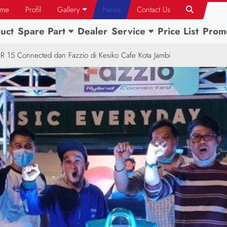
me
Profil
Gallery
News
Contact Us
uct
Spare Part
Dealer
Service
Price List
Prom
 R 15 Connected dan Fazzio di Kesiko Cafe Kota Jambi